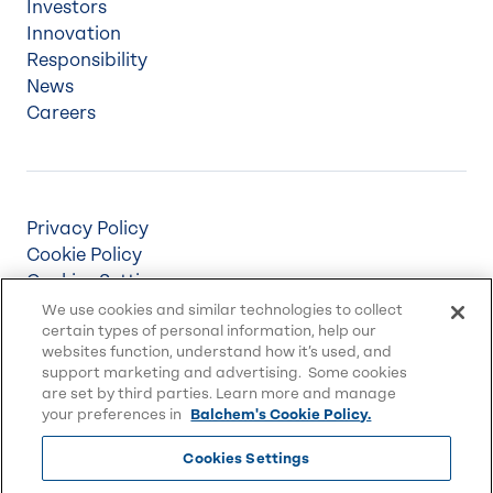
Investors
Innovation
Responsibility
News
Careers
Privacy Policy
Cookie Policy
Cookies Settings
Terms & Conditions
We use cookies and similar technologies to collect
certain types of personal information, help our
Supply Chain Disclosures
websites function, understand how it’s used, and
Accessibility
support marketing and advertising. Some cookies
Sitemap
are set by third parties. Learn more and manage
your preferences in
Balchem's Cookie Policy.
Cookies Settings
© 2026 Balchem Corp., All rights reserved.